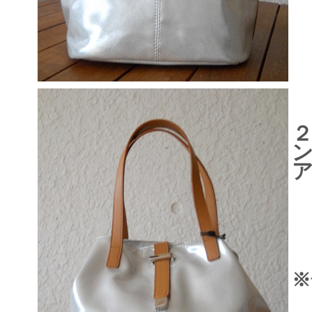
２
ン
ア
※