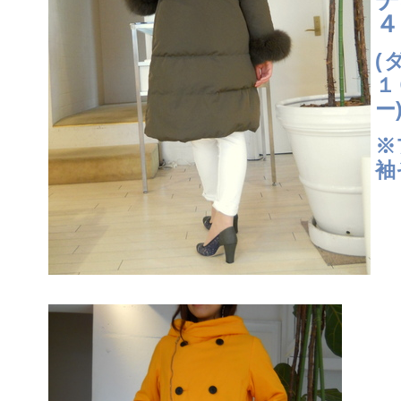
４
(
１
ー
※
袖