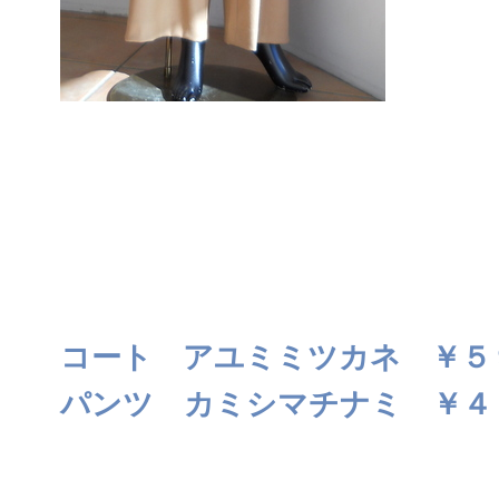
コート アユミミツカネ ￥５
パンツ カミシマチナミ ￥４