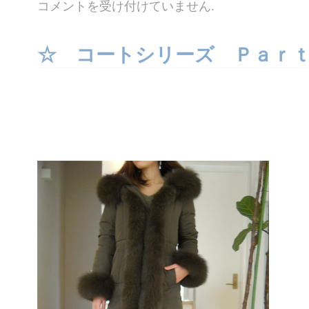
☆
コメントを受け付けていません
.
１
２ /
６
コ
☆ コートシリーズ Ｐａｒｔ
ー
デ
☆
は