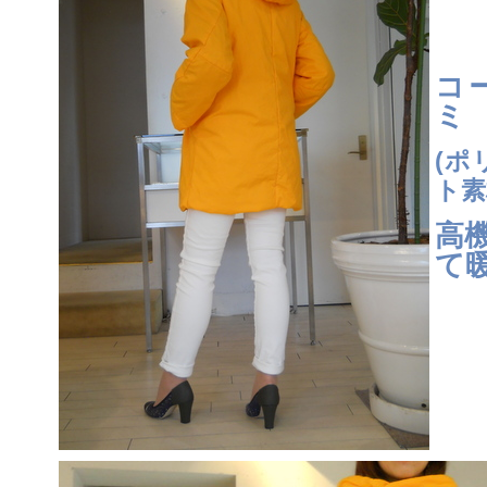
コ
ミ
(ポ
ト素
高
て