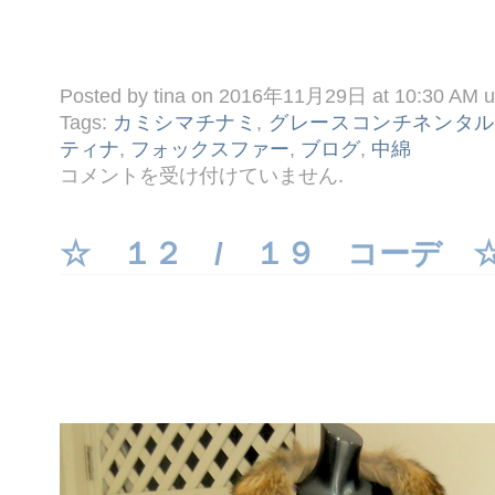
Posted by tina on 2016年11月29日 at 10:30 AM 
Tags:
カミシマチナミ
,
グレースコンチネンタル
ティナ
,
フォックスファー
,
ブログ
,
中綿
☆
コメントを受け付けていません
.
コ
ー
ト
シ
☆ １２ / １９ コーデ 
リ
ー
ズ
Ｐ
ａ
ｒ
ｔ.
１
☆
は