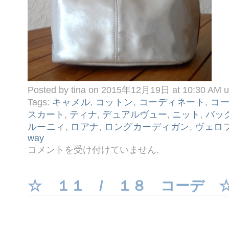
Posted by tina on 2015年12月19日 at 10:30 AM 
Tags:
キャメル
,
コットン
,
コーディネート
,
コ
スカート
,
ティナ
,
デュアルヴュー
,
ニット
,
バッ
ルーニィ
,
ロアナ
,
ロングカーディガン
,
ヴェロ
way
☆
コメントを受け付けていません
.
１
２ /
１
９
☆ １１ / １８ コーデ 
コ
ー
デ
☆
は