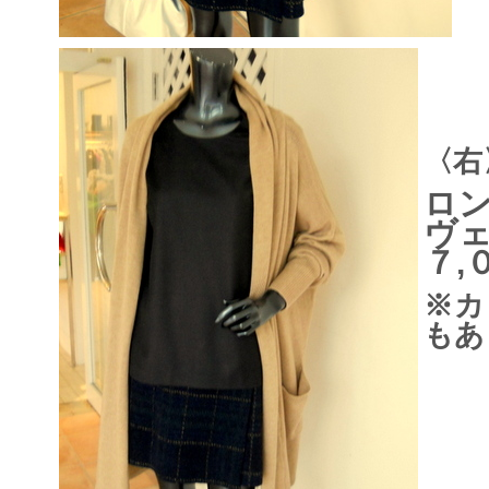
〈右
ロ
ヴ
７,
※カ
もあ