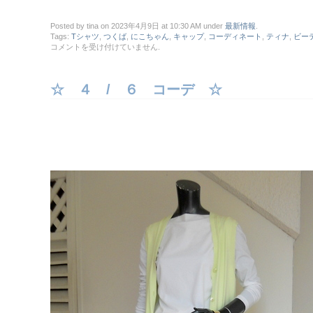
Posted by tina on 2023年4月9日 at 10:30 AM under
最新情報
.
Tags:
Tシャツ
,
つくば
,
にこちゃん
,
キャップ
,
コーディネート
,
ティナ
,
ビー
☆
コメントを受け付けていません
.
４ /
９
コ
☆ ４ / ６ コーデ ☆
ー
デ
☆
は