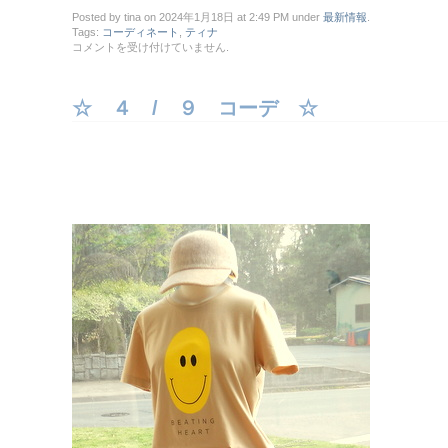
Posted by tina on 2024年1月18日 at 2:49 PM under
最新情報
.
Tags:
コーディネート
,
ティナ
☆
コメントを受け付けていません
.
イ
ン
ス
☆ ４ / ９ コーデ ☆
タ
へ
は