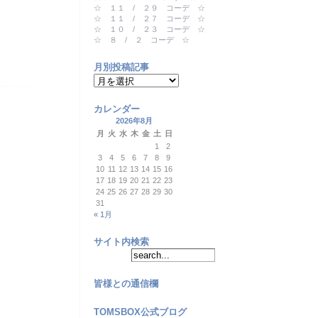
☆ １１ / ２９ コーデ ☆
☆ １１ / ２７ コーデ ☆
☆ １０ / ２３ コーデ ☆
☆ ８ / ２ コーデ ☆
月別投稿記事
月
別
投
カレンダー
稿
記
2026年8月
事
月
火
水
木
金
土
日
1
2
3
4
5
6
7
8
9
10
11
12
13
14
15
16
17
18
19
20
21
22
23
24
25
26
27
28
29
30
31
« 1月
サイト内検索
皆様との通信欄
TOMSBOX公式ブログ