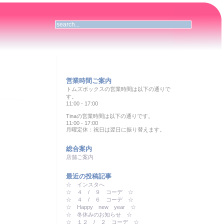
営業時間ご案内
トムズボックスの営業時間は以下の通りで
す。
11:00 - 17:00
Tinaの営業時間は以下の通りです。
11:00 - 17:00
月曜定休：祝日は翌日に振り替えます。
総合案内
店舗ご案内
最近の投稿記事
☆ インスタへ
☆ ４ / ９ コーデ ☆
☆ ４ / ６ コーデ ☆
☆ Happy new year ☆
☆ 冬休みのお知らせ ☆
☆ １２ / ２ コーデ ☆