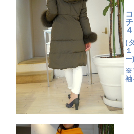
コ
チ
４
(
１
ー
※
袖