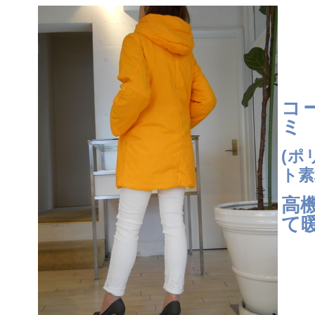
コ
ミ
(ポ
ト素
高
て