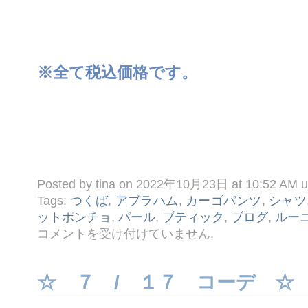
※全て税込価格です。
Posted by tina on 2022年10月23日 at 10:52 AM 
Tags:
つくば
,
アブラハム
,
カーゴパンツ
,
シャツ
ットポンチョ
,
パール
,
ブティック
,
ブログ
,
ルー
☆
コメントを受け付けていません
.
１
０ /
２
３
☆ ７ / １７ コーデ ☆
コ
ー
デ