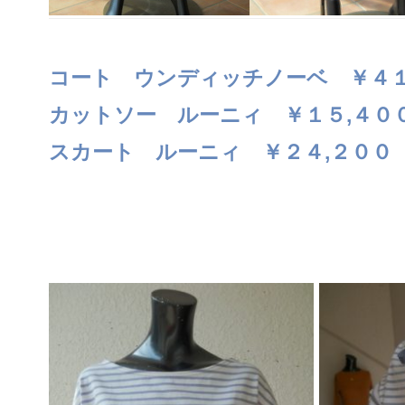
コート ウンディッチノーベ ￥４１
カットソー ルーニィ ￥１５,４０
スカート ルーニィ ￥２４,２００