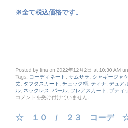
※全て税込価格です。
Posted by tina on 2022年12月2日 at 10:30 AM u
Tags:
コーディネート
,
サムサラ
,
シャギージャ
丈
,
タフタスカート
,
チェック柄
,
ティナ
,
デュア
ル
,
ネックレス
,
パール
,
フレアスカート
,
ブティ
☆
コメントを受け付けていません
.
１
２ /
２
コ
☆ １０ / ２３ コーデ 
ー
デ
☆