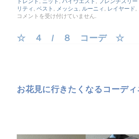
トレンド
,
ニット
,
ハイウエスト
,
フレンチスリー
リティ
,
ベスト
,
メッシュ
,
ルーニィ
,
レイヤード
,
☆
コメントを受け付けていません
.
７ /
１
７
コ
☆ ４ / ８ コーデ ☆
ー
デ
☆
は
お花見に行きたくなるコーディ