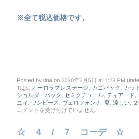
※全て税込価格です。
Posted by tina on 2020年6月5日 at 1:28 PM und
Tags:
オーロラプレステージ
,
カゴバック
,
カッ
ショルダーバック
,
セミクチュール
,
ティアード
,
ニィ
,
ワンピース
,
ヴェロフォンナ
,
夏
,
涼しい
,
２
☆
コメントを受け付けていません
.
６ /
５
コ
ー
☆ ４ / ７ コーデ ☆
デ
☆