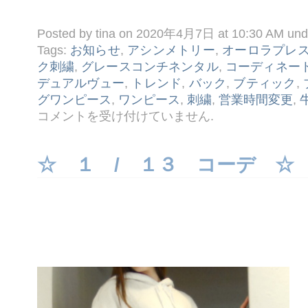
Posted by tina on 2020年4月7日 at 10:30 AM un
Tags:
お知らせ
,
アシンメトリー
,
オーロラプレ
ク刺繍
,
グレースコンチネンタル
,
コーディネー
デュアルヴュー
,
トレンド
,
バック
,
ブティック
,
グワンピース
,
ワンピース
,
刺繍
,
営業時間変更
,
☆
コメントを受け付けていません
.
４ /
７
コ
ー
☆ １ / １３ コーデ ☆
デ
☆
は