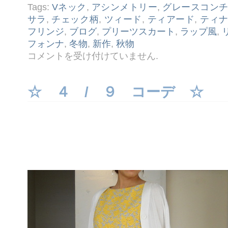
Tags:
Vネック
,
アシンメトリー
,
グレースコン
サラ
,
チェック柄
,
ツィード
,
ティアード
,
ティ
フリンジ
,
ブログ
,
プリーツスカート
,
ラップ風
,
フォンナ
,
冬物
,
新作
,
秋物
☆
コメントを受け付けていません
.
１
０ /
１
コ
☆ ４ / ９ コーデ ☆
ー
デ
☆
は