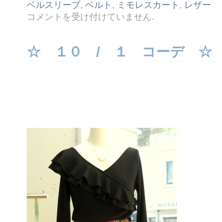
ベルスリーブ
,
ベルト
,
ミモレスカート
,
レザー
☆
コメントを受け付けていません
.
１
１ /
２
２
☆ １０ / １ コーデ ☆
コ
ー
デ
☆
は