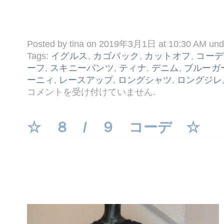
Posted by tina on 2019年3月1日 at 10:30 AM un
Tags:
イグルス
,
カゴバック
,
カットオフ
,
コーデ
ーフ
,
スキニーパンツ
,
ティナ
,
デニム
,
ブルーガ
ーニィ
,
レースアップ
,
ロングシャツ
,
ロングジレ
☆
コメントを受け付けていません
.
３ /
１
コ
ー
☆ ８ / ９ コーデ ☆
デ
☆
は