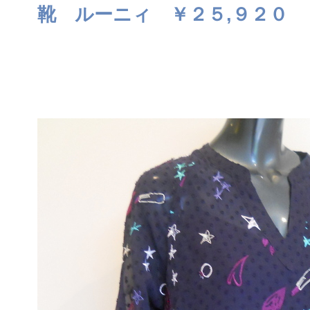
靴 ルーニィ ￥２５,９２０