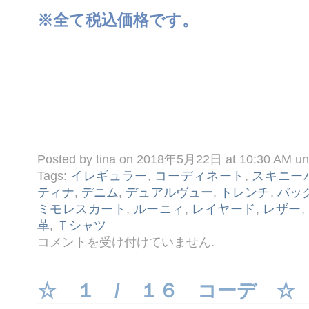
※全て税込価格です。
Posted by tina on 2018年5月22日 at 10:30 AM u
Tags:
イレギュラー
,
コーディネート
,
スキニー
ティナ
,
デニム
,
デュアルヴュー
,
トレンチ
,
バッ
ミモレスカート
,
ルーニィ
,
レイヤード
,
レザー
,
革
,
Ｔシャツ
☆
コメントを受け付けていません
.
５ /
２
２
コ
☆ １ / １６ コーデ ☆
ー
デ