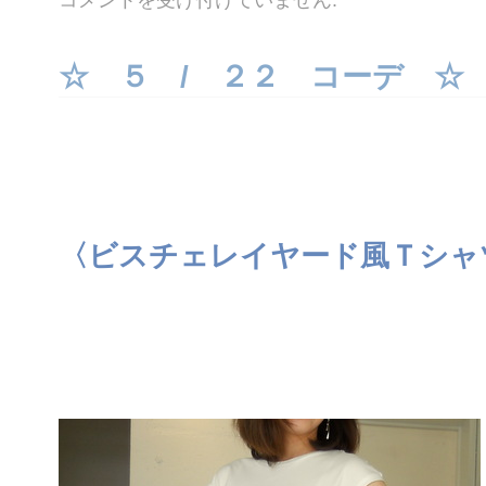
コメントを受け付けていません
.
８ /
９
コ
ー
☆ ５ / ２２ コーデ ☆
デ
☆
は
〈ビスチェレイヤード風Ｔシャ