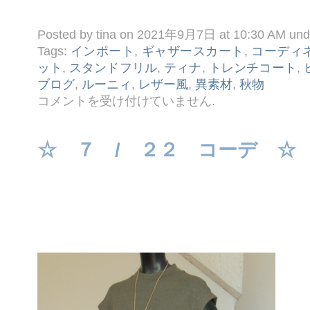
Posted by tina on 2021年9月7日 at 10:30 AM un
Tags:
インポート
,
ギャザースカート
,
コーディ
ット
,
スタンドフリル
,
ティナ
,
トレンチコート
,
ブログ
,
ルーニィ
,
レザー風
,
異素材
,
秋物
☆
コメントを受け付けていません
.
９ /
７
コ
ー
☆ ７ / ２２ コーデ ☆
デ
☆
は