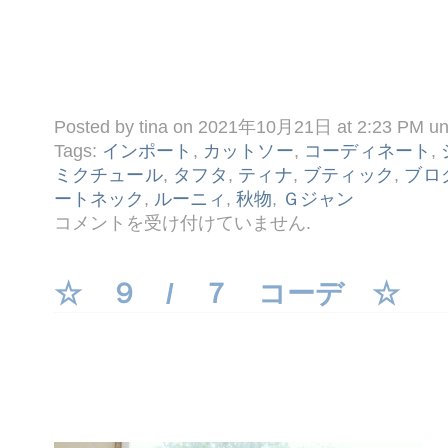
Posted by tina on 2021年10月21日 at 2:23 PM u
Tags:
インポート
,
カットソー
,
コーディネート
,
ミクチュール
,
タフタ
,
ティナ
,
ブティック
,
ブロ
ートネック
,
ルーニィ
,
秋物
,
Ｇジャン
☆
コメントを受け付けていません
.
１
０ /
２
１
☆ ９ / ７ コーデ ☆
コ
ー
デ
☆
は