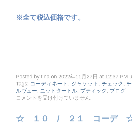
※全て税込価格です。
Posted by tina on 2022年11月27日 at 12:37 PM 
Tags:
コーディネート
,
ジャケット
,
チェック
,
チ
ルヴュー
,
ニットタートル
,
ブティック
,
ブログ
☆
コメントを受け付けていません
.
１
１ /
２
７
☆ １０ / ２１ コーデ 
コ
ー
デ
☆