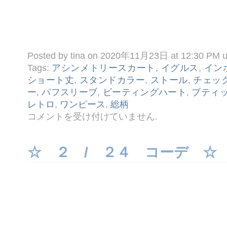
Posted by tina on 2020年11月23日 at 12:30 PM 
Tags:
アシンメトリースカート
,
イグルス
,
イン
ショート丈
,
スタンドカラー
,
ストール
,
チェッ
ー
,
パフスリーブ
,
ビーティングハート
,
ブティ
レトロ
,
ワンピース
,
総柄
☆
コメントを受け付けていません
.
１
１ /
２
３
☆ ２ / ２４ コーデ ☆
コ
ー
デ
☆
は