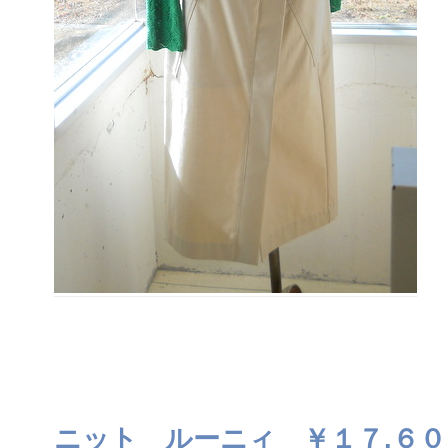
ニット ルーニィ ￥１７,６０