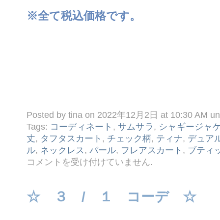
※全て税込価格です。
Posted by tina on 2022年12月2日 at 10:30 AM u
Tags:
コーディネート
,
サムサラ
,
シャギージャ
丈
,
タフタスカート
,
チェック柄
,
ティナ
,
デュア
ル
,
ネックレス
,
パール
,
フレアスカート
,
ブティ
☆
コメントを受け付けていません
.
１
２ /
２
コ
☆ ３ / １ コーデ ☆
ー
デ
☆
は