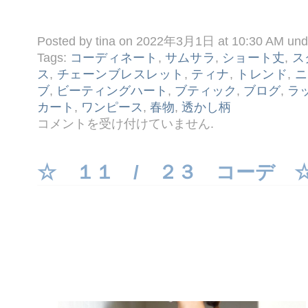
Posted by tina on 2022年3月1日 at 10:30 AM un
Tags:
コーディネート
,
サムサラ
,
ショート丈
,
ス
ス
,
チェーンブレスレット
,
ティナ
,
トレンド
,
ニ
ブ
,
ビーティングハート
,
ブティック
,
ブログ
,
ラ
カート
,
ワンピース
,
春物
,
透かし柄
☆
コメントを受け付けていません
.
３ /
１
コ
ー
☆ １１ / ２３ コーデ 
デ
☆
は