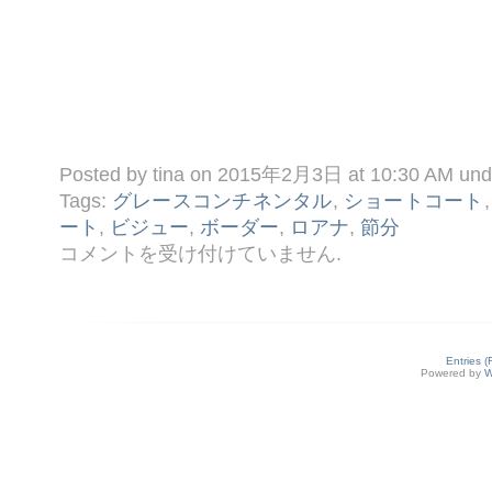
Posted by tina on 2015年2月3日 at 10:30 AM un
Tags:
グレースコンチネンタル
,
ショートコート
ート
,
ビジュー
,
ボーダー
,
ロアナ
,
節分
☆
コメントを受け付けていません
.
２ /
３
コ
ー
デ
☆
Entries 
は
Powered by
W