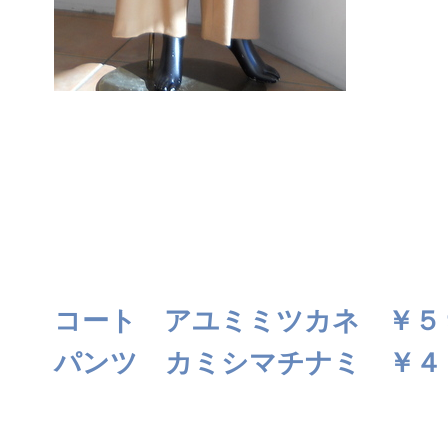
コート アユミミツカネ ￥５
パンツ カミシマチナミ ￥４