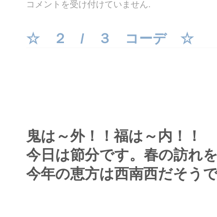
☆
コメントを受け付けていません
.
１
２ /
６
コ
☆ ２ / ３ コーデ ☆
ー
デ
☆
は
鬼は～外！！福は～内！！
今日は節分です。春の訪れを
今年の恵方は西南西だそう