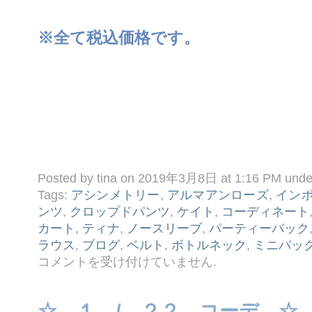
※全て税込価格です。
Posted by tina on 2019年3月8日 at 1:16 PM und
Tags:
アシンメトリー
,
アルマアンローズ
,
イン
ンツ
,
クロップドパンツ
,
ケイト
,
コーディネート
カート
,
ティナ
,
ノースリーブ
,
パーティーバック
ラウス
,
ブログ
,
ベルト
,
ボトルネック
,
ミニバッ
☆
コメントを受け付けていません
.
３ /
８
コ
ー
☆ １ / ２２ コーデ ☆
デ