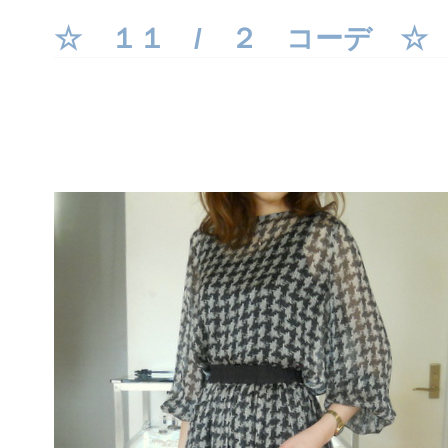
２
コ
☆ １１ / ２ コーデ ☆
ー
デ
☆
は